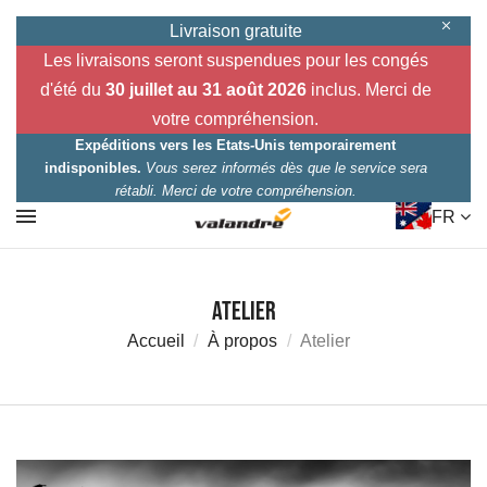
Livraison gratuite
Les livraisons seront suspendues pour les congés
d'été du
30 juillet au 31 août 2026
inclus. Merci de
votre compréhension.
Expéditions vers les Etats-Unis temporairement
indisponibles.
Vous serez informés dès que le service sera
rétabli. Merci de votre compréhension.
FR
Atelier
Accueil
À propos
Atelier