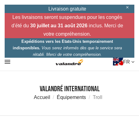
Livraison gratuite
Les livraisons seront suspendues pour les congés
d'été du
30 juillet au 31 août 2026
inclus. Merci de
votre compréhension.
Expéditions vers les Etats-Unis temporairement
indisponibles.
Vous serez informés dès que le service sera
rétabli. Merci de votre compréhension.
FR
Valandré International
Accueil
Équipements
Troll