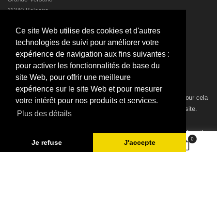
11340 Belcaire
France
Ce site Web utilise des cookies et d'autres
00 33 4 68 20 37 15
technologies de suivi pour améliorer votre
00 33 4 68 20 37 63
expérience de navigation aux fins suivantes :
postbox@valandre.com
pour activer les fonctionnalités de base du
site Web, pour offrir une meilleure
NEWSLETTER
expérience sur le site Web et pour mesurer
Vous pouvez vous désinscrire à tout moment. Vous trouverez pour cela
votre intérêt pour nos produits et services.
nos informations de contact dans les conditions d'utilisation du site.
Plus des détails
Subscribe
0
Je refuse
J'accepte
J'accepte les conditions générales et la politique de
confidentialité
© 2026 - SARL Valandre