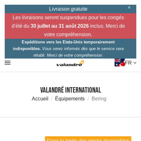
Livraison gratuite
Les livraisons seront suspendues pour les congés
d'été du
30 juillet au 31 août 2026
inclus. Merci de
votre compréhension.
Expéditions vers les Etats-Unis temporairement
indisponibles.
Vous serez informés dès que le service sera
rétabli. Merci de votre compréhension.
FR
Valandré International
Accueil
Équipements
Bering
Dans la limite des stocks disponibles