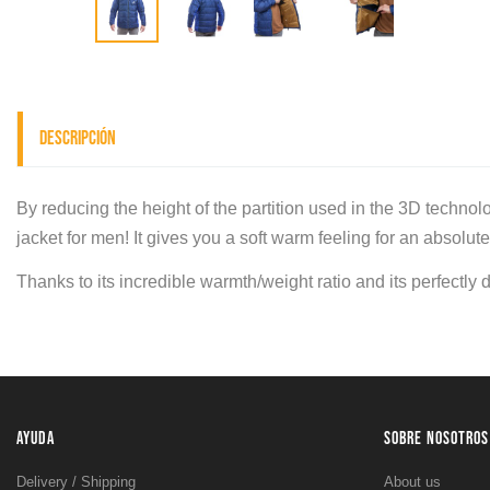
Descripción
By reducing the height of the partition used in the 3D tech
jacket for men! It gives you a soft warm feeling for an absolute 
Thanks to its incredible warmth/weight ratio and its perfect
AYUDA
SOBRE NOSOTROS
Delivery / Shipping
About us