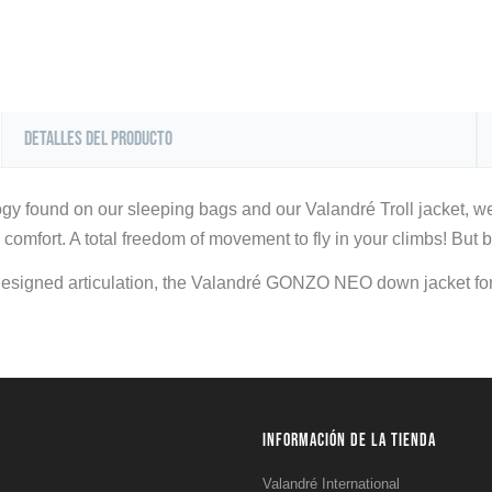
Detalles del producto
nology found on our sleeping bags and our Valandré Troll jack
comfort. A total freedom of movement to fly in your climbs! But be 
ly designed articulation, the Valandré GONZO NEO down jacket f
INFORMACIÓN DE LA TIENDA
Valandré International