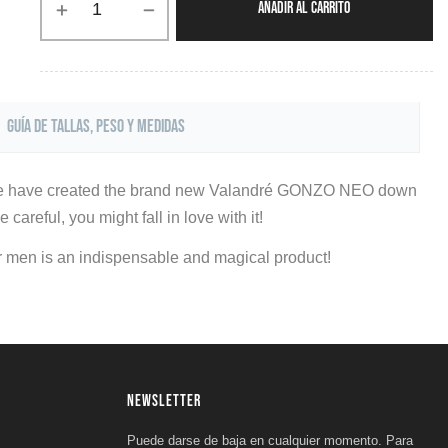
AÑADIR AL CARRITO
Guía de tallas, peso y medidas
et, we have created the brand new Valandré GONZO NEO down
careful, you might fall in love with it!
or men is an indispensable and magical product!
NEWSLETTER
Puede darse de baja en cualquier momento. Para