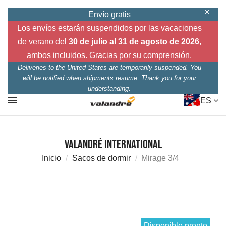
Envío gratis
Los envíos estarán suspendidos por las vacaciones
de verano del
30 de julio al 31 de agosto de 2026
,
ambos incluidos. Gracias por su comprensión.
Deliveries to the United States are temporarily suspended. You
will be notified when shipments resume. Thank you for your
understanding.
ES
Valandré International
Inicio
Sacos de dormir
Mirage 3/4
Disponible pronto