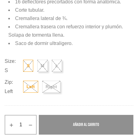
16 deflectores precortados con forma anatómica.
Corte tubular.
Cremallera lateral de ¾.
Cremallera trasera con refuerzo interior y plumón.
Solapa de tormenta llena.
Saco de dormir ultraligero.
Size:
S
M
L
S
Zip:
Left
Right
Left
AÑADIR AL CARRITO