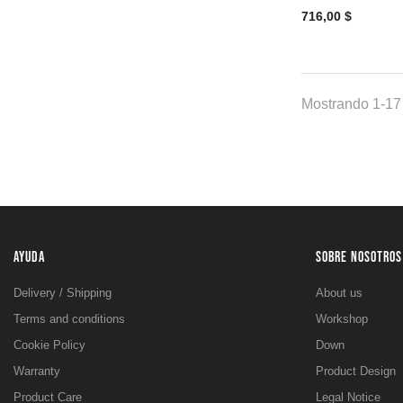
716,00 $
Mostrando 1-17 
AYUDA
SOBRE NOSOTROS
Delivery / Shipping
About us
Terms and conditions
Workshop
Cookie Policy
Down
Warranty
Product Design
Product Care
Legal Notice