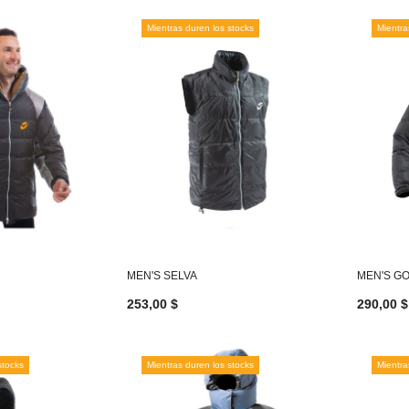
Mientras duren los stocks
Mientra
MEN'S SELVA
MEN'S G
253,00 $
290,00 $
stocks
Mientras duren los stocks
Mientra