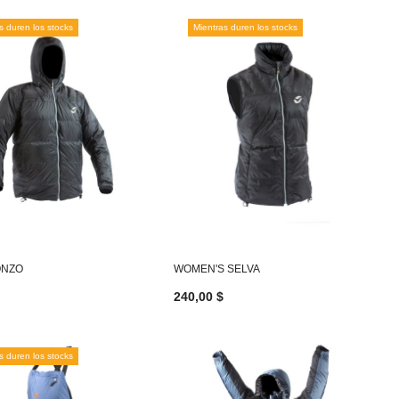
s duren los stocks
Mientras duren los stocks
ONZO
WOMEN'S SELVA
240,00 $
s duren los stocks