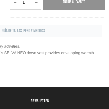
AÑADIR AL CARRITO
Guía de tallas, peso y medidas
 activities.
 Men's SELVA NEO down vest provides enveloping warmth
NEWSLETTER