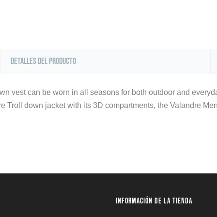
Detalles del producto
n vest can be worn in all seasons for both outdoor and everyday
ndre Troll down jacket with its 3D compartments, the Valandre
INFORMACIÓN DE LA TIENDA