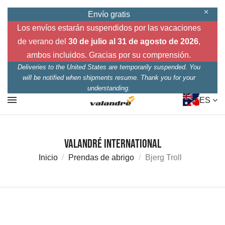
Envío gratis
Los envíos estarán suspendidos por las vacaciones
de verano del
30 de julio al 31 de agosto de 2026
,
ambos incluidos. Gracias por su comprensión.
Deliveries to the United States are temporarily suspended. You
will be notified when shipments resume. Thank you for your
understanding.
ES
Valandré International
Inicio
Prendas de abrigo
Bjerg Troll