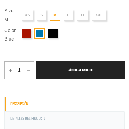
Size:
XS
S
M
L
XL
XXL
M
Color:
Blue
AÑADIR AL CARRITO
Descripción
Detalles del producto