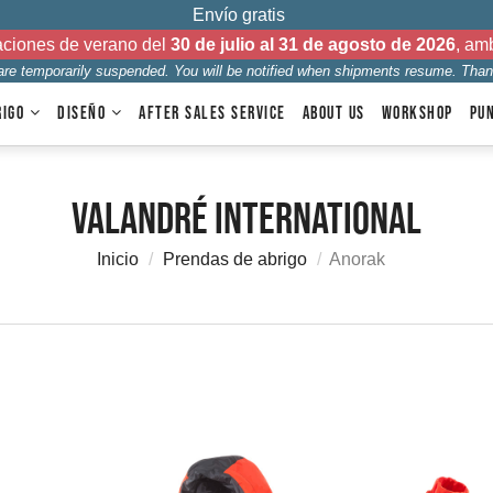
Envío gratis
aciones de verano del
30 de julio al 31 de agosto de 2026
, am
 are temporarily suspended. You will be notified when shipments resume. Than
RIGO
DISEÑO
AFTER SALES SERVICE
ABOUT US
WORKSHOP
PU
Valandré International
Inicio
Prendas de abrigo
Anorak