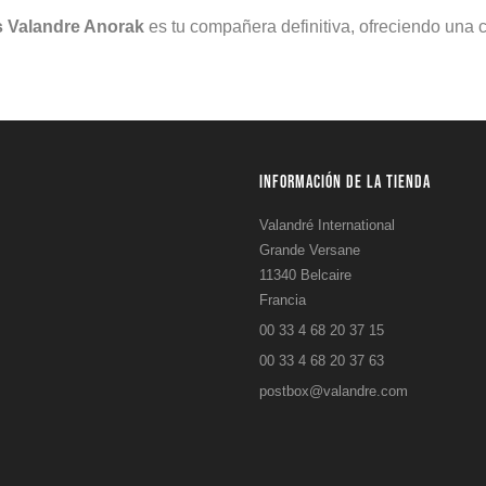
 Valandre Anorak
es tu compañera definitiva, ofreciendo una 
INFORMACIÓN DE LA TIENDA
Valandré International
Grande Versane
11340 Belcaire
Francia
00 33 4 68 20 37 15
00 33 4 68 20 37 63
postbox@valandre.com