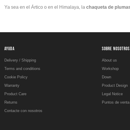
Ya sea en el Ártico o en el Himalaya, la
chaqueta de plumas
AYUDA
SOBRE NOSOTROS
Delivery / Shipping
About us
Terms and conditions
Workshop
Cookie Policy
Down
Warranty
Product Design
Product Care
Legal Notice
Returns
Puntos de venta
Contacte con nosotros